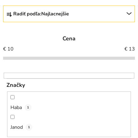
R
Radiť podľa:
Najlacnejšie
a
d
e
Cena
n
i
€
10
€
13
e
p
r
o
Značky
d
u
k
Haba
1
t
o
Janod
v
1