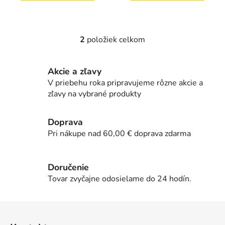
2
položiek celkom
O
v
l
Akcie a zľavy
á
V priebehu roka pripravujeme rôzne akcie a
d
zľavy na vybrané produkty
a
c
i
Doprava
e
Pri nákupe nad 60,00 € doprava zdarma
p
r
v
Doručenie
k
Tovar zvyčajne odosielame do 24 hodín.
y
v
Z
ý
á
p