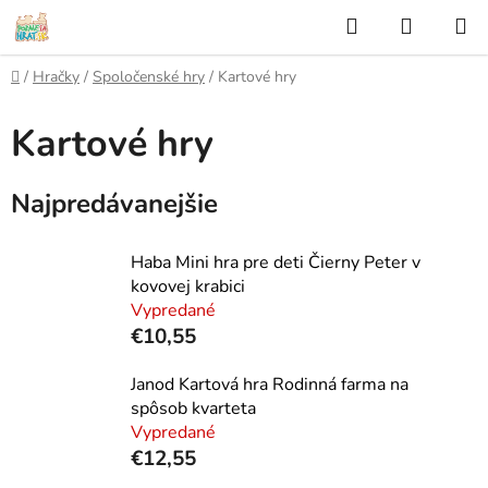
Prejsť
Hľadať
NÁKUP
na
KOŠÍK
obsah
Domov
/
Hračky
/
Spoločenské hry
/
Kartové hry
Kartové hry
Najpredávanejšie
Haba Mini hra pre deti Čierny Peter v
kovovej krabici
Vypredané
€10,55
Janod Kartová hra Rodinná farma na
spôsob kvarteta
Vypredané
€12,55