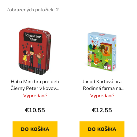
Zobrazených položiek:
2
V
ý
p
i
s
p
r
Haba Mini hra pre deti
Janod Kartová hra
o
Čierny Peter v kovovej
Rodinná farma na
d
krabici
spôsob kvarteta
Vypredané
Vypredané
u
k
€10,55
€12,55
t
o
DO KOŠÍKA
DO KOŠÍKA
v