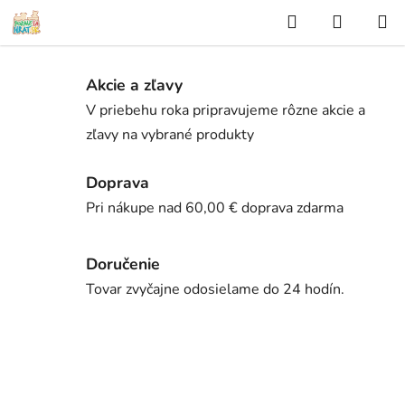
Prejsť
Hľadať
NÁKUP
na
KOŠÍK
obsah
.
Akcie a zľavy
V priebehu roka pripravujeme rôzne akcie a
zľavy na vybrané produkty
Doprava
Pri nákupe nad 60,00 € doprava zdarma
Doručenie
Tovar zvyčajne odosielame do 24 hodín.