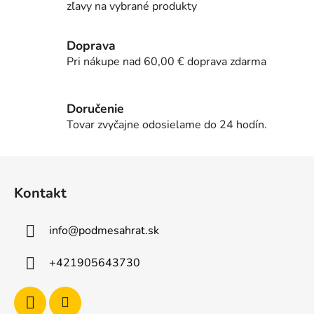
zľavy na vybrané produkty
a
c
i
Doprava
e
Pri nákupe nad 60,00 € doprava zdarma
p
r
v
Doručenie
k
Tovar zvyčajne odosielame do 24 hodín.
y
v
Z
ý
á
p
Kontakt
p
i
s
ä
u
info
@
podmesahrat.sk
t
i
+421905643730
e