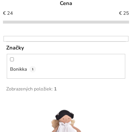
Cena
n
i
€
24
€
25
e
p
r
o
Značky
d
u
k
Bonikka
1
t
o
v
Zobrazených položiek:
1
V
ý
p
i