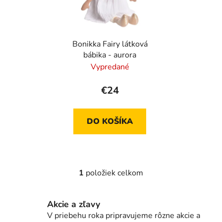
s
p
r
Bonikka Fairy látková
o
bábika - aurora
d
Vypredané
u
k
€24
t
o
DO KOŠÍKA
v
1
položiek celkom
O
v
l
Akcie a zľavy
á
V priebehu roka pripravujeme rôzne akcie a
d