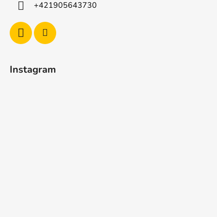
i
+421905643730
e
Instagram