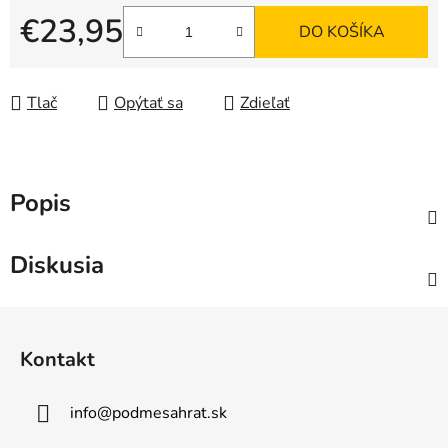
€23,95
DO KOŠÍKA
Jednotková cena:
Tlač
Opýtať sa
Zdieľať
Popis
Diskusia
Z
á
Kontakt
p
ä
info
@
podmesahrat.sk
t