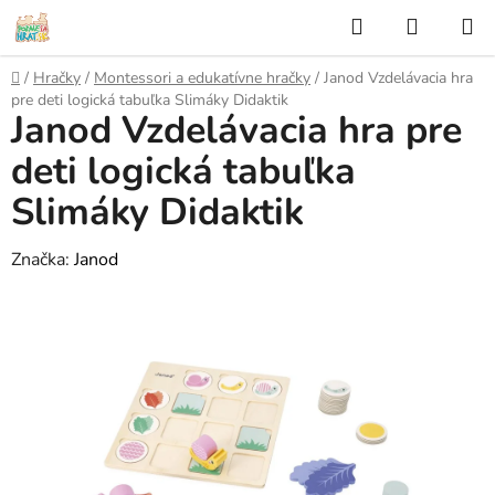
Prejsť
Hľadať
NÁKUP
na
KOŠÍK
obsah
Domov
/
Hračky
/
Montessori a edukatívne hračky
/
Janod Vzdelávacia hra
pre deti logická tabuľka Slimáky Didaktik
Janod Vzdelávacia hra pre
deti logická tabuľka
Slimáky Didaktik
Značka:
Janod