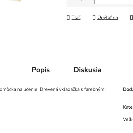
Jednotková cena:
Tlač
Opýtať sa
Popis
Diskusia
 pomôcka na učenie. Drevená vkladačka s farebnými
Doda
Kate
Veľk