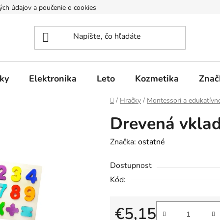
ch údajov a poučenie o cookies
Reklamačný poriadok
Rekl
ky
Elektronika
Leto
Kozmetika
Znač
Domov
/
Hračky
/
Montessori a edukatívn
Drevená vkla
Značka:
ostatné
Dostupnosť
Kód:
€5,15