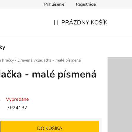
Prihlásenie
Registrácia
amačný formulár
Formulár na odstúpenie od zmluvy
Kontak
PRÁZDNY KOŠÍK
NÁKUPNÝ
KOŠÍK
ky
e hračky
/
Drevená vkladačka - malé písmená
dačka - malé písmená
Vypredané
7P24137
DO KOŠÍKA