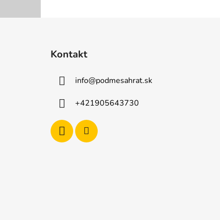
Z
á
Kontakt
p
ä
info
@
podmesahrat.sk
t
i
+421905643730
e